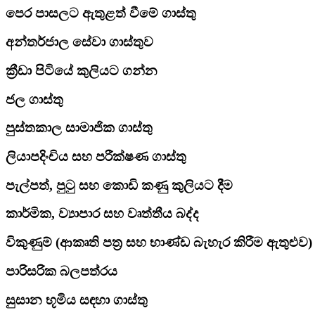
පෙර පාසලට ඇතුළත් වීමේ ගාස්තු
අන්තර්ජාල සේවා ගාස්තුව
ක්‍රීඩා පිටියේ කුලියට ගන්න
ජල ගාස්තු
පුස්තකාල සාමාජික ගාස්තු
ලියාපදිංචිය සහ පරීක්ෂණ ගාස්තු
පැල්පත්, පුටු සහ කොඩි කණු කුලියට දීම
කාර්මික, ව්‍යාපාර සහ වෘත්තීය බද්ද
විකුණුම් (ආකෘති පත්‍ර සහ භාණ්ඩ බැහැර කිරීම ඇතුළුව)
පාරිසරික බලපත්රය
සුසාන භූමිය සඳහා ගාස්තු