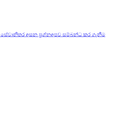
 සේවා
නිතර අසන ප්‍රශ්න
අපව සම්බන්ධ කර ගැනීම