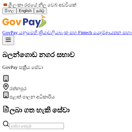
ශ්‍රී ලංකා රජයේ නිල වෙබ් අඩවියක්
සිංහල
English
தமிழ்
GovPay යනු
මෙහි ක්‍රියාවලිය
බැංකු සහ Fintech යෙදුම්
ආයතන සහා
බලන්ගොඩ නගර සභාව
GovPay සක්‍රීය සේවා
රත්නපුර
පළාත් පාලන අධිකාරිය
ලබා ගත හැකි සේවා