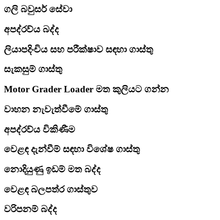
ගලි බවුසර් සේවා
අපද්රව්ය බද්ද
ලියාපදිංචිය සහ පරීක්ෂාව සඳහා ගාස්තු
සැකසුම් ගාස්තු
Motor Grader Loader මත කුලියට ගන්න
වාහන නැවැත්වීමේ ගාස්තු
අපද්රව්ය විකිණීම
වෙළඳ දැන්වීම් සඳහා විශේෂ ගාස්තු
නොදියුණු ඉඩම් මත බද්ද
වෙළඳ බලපත්ර ගාස්තුව
වරිපනම් බද්ද