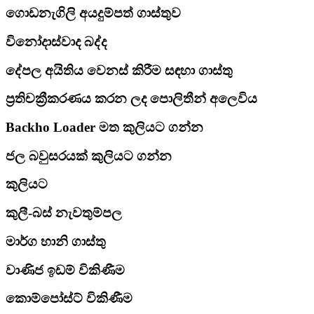
ගොඩනැගිලි අයදුම්පත් ගාස්තුව
විනෝදාස්වාද බද්ද
දේපල අයිතිය වෙනස් කිරීම සඳහා ගාස්තු
ප්‍රතිචක්‍රීකරණය කරන ලද පොලිතීන් අලෙවිය
Backho Loader මත කුලියට ගන්න
ජල බවුසරයක් කුලියට ගන්න
කුලියට
කුලී-බස් නැවතුම්පල
මාර්ග හානි ගාස්තු
වාණිජ ඉඩම් විකිණීම
කොම්පෝස්ට් විකිණීම